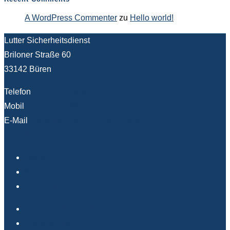
A WordPress Commenter
zu
Hello world!
Lutter Sicherheitsdienst
Briloner Straße 60
33142 Büren
Telefon
02951 9349880
Mobil
0176 10170991
E-Mail
info@lutter-sicherheitsdienst.de
www.lutter-sicherheitsdienst.de
Startseite
Kontakt
Bewerbung
Veranstaltungsschutz
Objektschutz