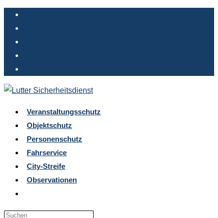
Zum
Inhalt
springen
Veranstaltungsschutz
Objektschutz
Personenschutz
Fahrservice
City-Streife
Observationen
Website-
Suche
Press