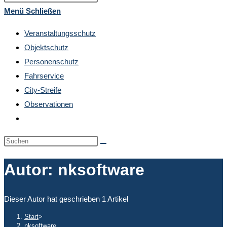
umschalten
Escape
Menü
Schließen
to
Veranstaltungsschutz
close
Objektschutz
the
Personenschutz
search
Fahrservice
panel.
City-Streife
Observationen
Website-
Suche
Diese
umschalten
Website
Autor:
nksoftware
durchsuchen
Dieser Autor hat geschrieben 1 Artikel
Start
>
nksoftware