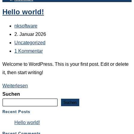
Hello world!
Beitrags-
nksoftware
Autor:
Beitrag
2. Januar 2026
veröffentlicht:
Beitrags-
Uncategorized
Kategorie:
Beitrags-
1 Kommentar
Kommentare:
Welcome to WordPress. This is your first post. Edit or delete
it, then start writing!
Hello
Weiterlesen
world!
Suchen
Suchen
Recent Posts
Hello world!
Recent Comments