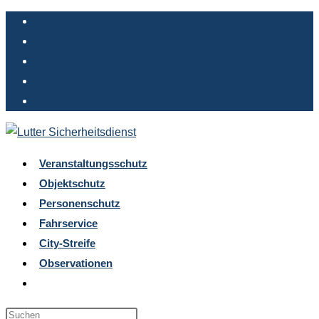
Zum
Inhalt
springen
Veranstaltungsschutz
Objektschutz
Personenschutz
Fahrservice
City-Streife
Observationen
Website-
Suche
Press