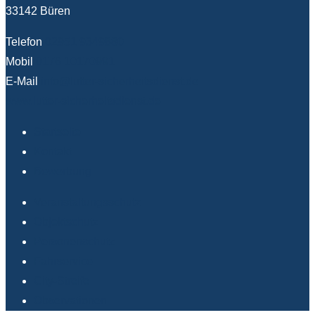
33142 Büren
Telefon
02951 9349880
Mobil
0176 10170991
E-Mail
info@lutter-sicherheitsdienst.de
www.lutter-sicherheitsdienst.de
Startseite
Kontakt
Bewerbung
Veranstaltungsschutz
Objektschutz
Personenschutz
Fahrservice
City-Streife
Observationen