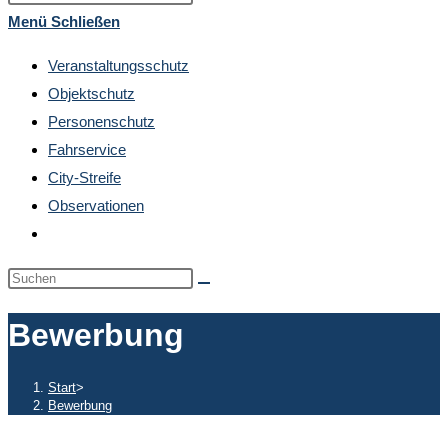
umschalten
Escape
Menü
Schließen
to
Veranstaltungsschutz
close
Objektschutz
the
Personenschutz
search
Fahrservice
panel.
City-Streife
Observationen
Website-
Suche
Diese
umschalten
Website
Bewerbung
durchsuchen
Start
>
Bewerbung