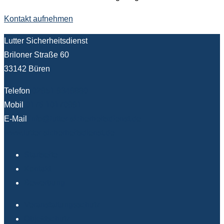
Kontakt aufnehmen
Lutter Sicherheitsdienst
Briloner Straße 60
33142 Büren
Telefon
02951 9349880
Mobil
0176 10170991
E-Mail
info@lutter-sicherheitsdienst.de
www.lutter-sicherheitsdienst.de
Startseite
Kontakt
Bewerbung
Veranstaltungsschutz
Objektschutz